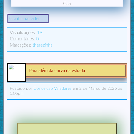
Gra
Continuar a ler...
Visualizações:
18
Comentários:
0
Marcações:
therezinha
Para além da curva da estrada
Postado por
Conceição Valadares
em 2 de Março de 2025 às
5:05pm