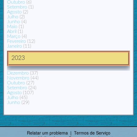
Outubro
(6)
Setembro
(1)
Agosto
(2)
Julho
(2)
Junho
(4)
Maio
(1)
Abril
(1)
Março
(4)
Fevereiro
(12)
Janeiro
(11)
2023
Dezembro
(37)
Novembro
(44)
Outubro
(27)
Setembro
(24)
Agosto
(107)
Julho
(45)
Junho
(29)
Relatar um problema
|
Termos de Serviço