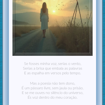
Se fosses minha voz, serias o vento,
Serias a brisa que embala as palavras
E as espalha em versos pelo tempo.
Mas a poesia não tem dono,
É um pássaro livre, sem jaula ou prisão.
E se me ouves no silêncio do universo,
És voz dentro do meu coração.