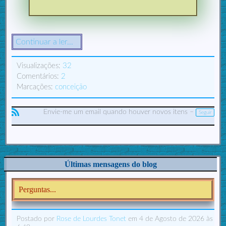
Continuar a ler...
Visualizações:
32
Comentários:
2
Marcações:
conceição
Envie-me um email quando houver novos itens –
Seguir
R
SS
Últimas mensagens do blog
Perguntas...
Postado por
Rose de Lourdes Tonet
em 4 de Agosto de 2026 às