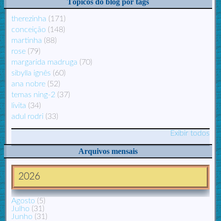
Tópicos do blog por tags
therezinha
(171)
conceição
(148)
martinha
(88)
rose
(79)
margarida madruga
(70)
sibylla ignês
(60)
ana nobre
(52)
temas ning-2
(37)
livita
(34)
adul rodri
(33)
Exibir todos
Arquivos mensais
2026
Agosto
(5)
Julho
(31)
Junho
(31)