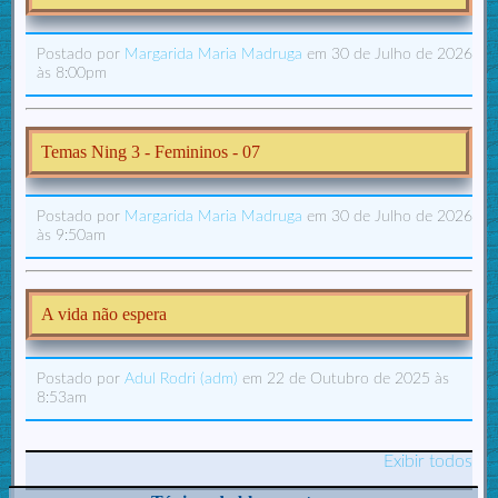
Postado por
Margarida Maria Madruga
em 30 de Julho de 2026
às 8:00pm
Temas Ning 3 - Femininos - 07
Postado por
Margarida Maria Madruga
em 30 de Julho de 2026
às 9:50am
A vida não espera
Postado por
Adul Rodri (adm)
em 22 de Outubro de 2025 às
8:53am
Exibir todos