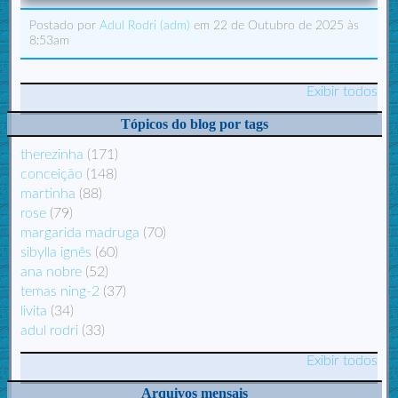
Postado por
Adul Rodri (adm)
em 22 de Outubro de 2025 às
8:53am
Exibir todos
Tópicos do blog por tags
therezinha
(171)
conceição
(148)
martinha
(88)
rose
(79)
margarida madruga
(70)
sibylla ignês
(60)
ana nobre
(52)
temas ning-2
(37)
livita
(34)
adul rodri
(33)
Exibir todos
Arquivos mensais