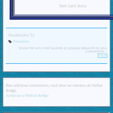
Teeh Sant' Anna
Visualizações: 12
therezinha
M
Enviar-me um e-mail quando as pessoas deixarem os seus
ar
comentários –
ca
çõ
Seguir
es
:
Para adicionar comentários, você deve ser membro de Melhor
Amigo.
Junte-se a Melhor Amigo