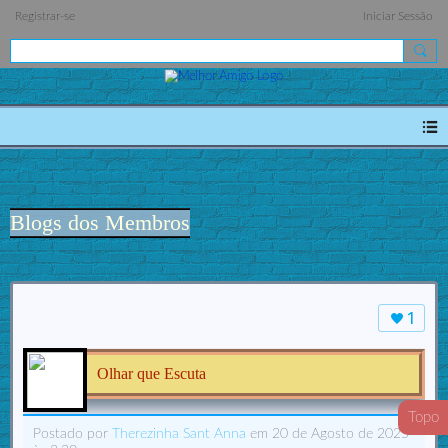
Registrar-se
Iniciar Sessão
Blogs dos Membros
1
Olhar que Escuta
Topo
Postado por
Therezinha Sant Anna
em 20 de Agosto de 2025