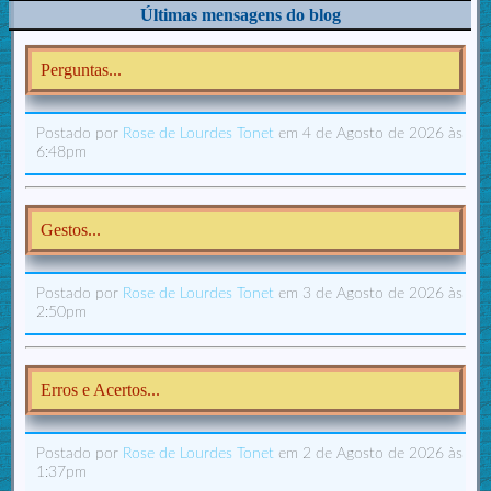
Últimas mensagens do blog
Perguntas...
Postado por
Rose de Lourdes Tonet
em 4 de Agosto de 2026 às
6:48pm
Gestos...
Postado por
Rose de Lourdes Tonet
em 3 de Agosto de 2026 às
2:50pm
Erros e Acertos...
Postado por
Rose de Lourdes Tonet
em 2 de Agosto de 2026 às
1:37pm