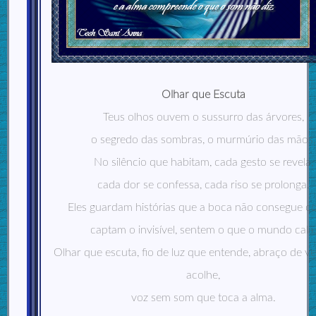
Olhar que Escuta
Teus olhos ouvem o sussurro das árvores,
o segredo das sombras, o murmúrio das mãos.
No silêncio que habitam, cada gesto se revela,
cada dor se confessa, cada riso se prolonga.
Eles guardam histórias que a boca não consegue co
captam o invisível, sentem o que o mundo cala
Olhar que escuta, fio de luz que entende, abraço de v
acolhe,
voz sem som que toca a alma.